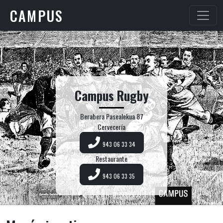
CAMPUS
Campus Rugby
Berabera Pasealekua 87
Cervecería
943 06 33 34
Restaurante
943 06 33 35