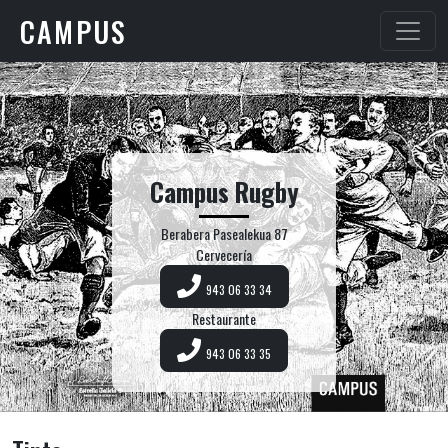
CAMPUS
Campus Rugby
Berabera Pasealekua 87
Cervecería
943 06 33 34
Restaurante
943 06 33 35